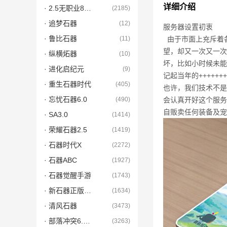
详细介绍
· 2.5无职业8.5带职业
(2185)
· 追梦石器
(12)
服务器设置初衷
· 鲁比石器
(11)
由于市面上充斥着
望，却又一次又一次
· 纵横炻器
(10)
坏，比如小时候未能
· 进化启纪元
(9)
记起当年的++++
· 重生石器时代
(405)
也许，我们技术不是
· 忘忧石器6.0
(490)
会认真开好这个服务
自贩卖任何装备及宠
· SA3.0
(1414)
· 荣耀石器2.5
(1419)
· 石器时代X
(2272)
· 石器ABC
(1927)
· 石器觉醒手游
(1743)
· 新石器正版手游
(1634)
· 清风石器
(3473)
· 部落冲突6.5有挂
(3263)