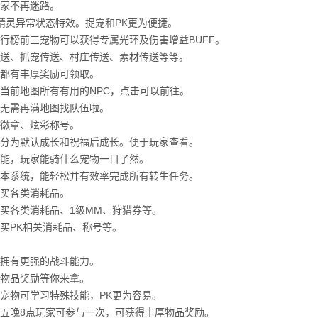
家不再迷路。
精灵异常状态特效。捉宠和PK更为便捷。
行榜前三宠物可以获得专属光环及伤害增益BUFF。
送、抓宠传送、村庄传送、素材传送等等。
都有丰厚奖励可领取。
当前地图所有有用的NPC，点击可以前往。
无需再满地图找队伍啦。
徽章、炫彩称号。
分为默认成长和祝福后成长。便于玩家查看。
能，玩家能骑什么宠物一目了然。
本系统，能轻松并有效率完成所有转生任务。
买各类消耗品。
买各类消耗品、1级MM、狩猎券等。
买PK相关消耗品、称号等。
拥有更强的战斗能力。
物品奖励等你来拿。
宠物可学习特殊技能，PK更为容易。
五晚8点玩家可参与一次，可获得丰厚物品奖励。