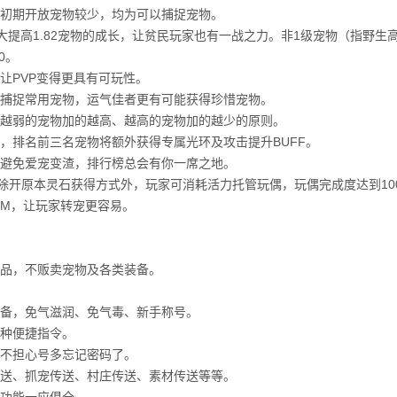
初期开放宠物较少，均为可以捕捉宠物。
大提高1.82宠物的成长，让贫民玩家也有一战之力。非1级宠物（指野生
0。
让PVP变得更具有可玩性。
捕捉常用宠物，运气佳者更有可能获得珍惜宠物。
越弱的宠物加的越高、越高的宠物加的越少的原则。
，排名前三名宠物将额外获得专属光环及攻击提升BUFF。
避免爱宠变渣，排行榜总会有你一席之地。
除开原本灵石获得方式外，玩家可消耗活力托管玩偶，玩偶完成度达到100
MM，让玩家转宠更容易。
品，不贩卖宠物及各类装备。
备，免气滋润、免气毒、新手称号。
种便捷指令。
不担心号多忘记密码了。
送、抓宠传送、村庄传送、素材传送等等。