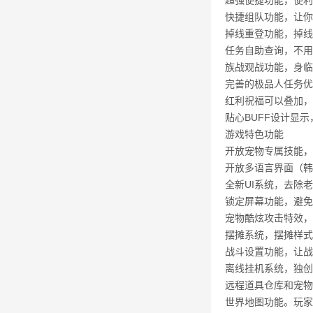
超强便捷功能，便利
快捷组队功能，让你
掉线重登功能，掉线
任务自助查询，不用
族战观战功能，身临
完善的极品人任务优
红利祝福可以叠加，
贴心BUFF设计显
游戏特色功能
开放宠物专属技能，
开放多语言界面（韩
全新UI系统，去除
锁定屏幕功能，避免
宠物酷炫攻击特效，
摆摊系统，摆摊样式
战斗设置功能，让战
离线挂机系统，独创
远程道具仓库和宠物
世界地图功能。玩家