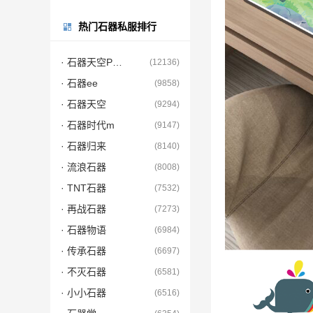
热门石器私服排行
· 石器天空PC端
(12136)
· 石器ee
(9858)
· 石器天空
(9294)
· 石器时代m
(9147)
· 石器归来
(8140)
· 流浪石器
(8008)
· TNT石器
(7532)
· 再战石器
(7273)
· 石器物语
(6984)
· 传承石器
(6697)
· 不灭石器
(6581)
· 小小石器
(6516)