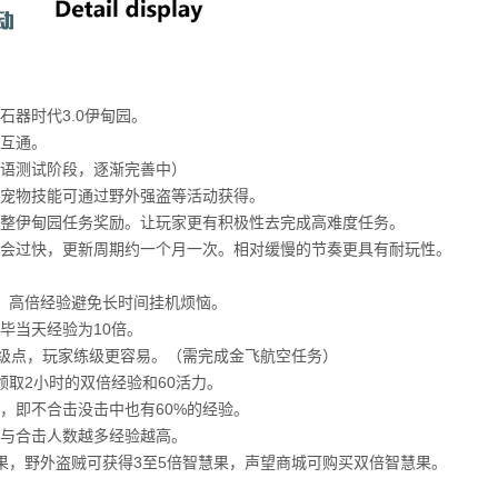
石器时代3.0伊甸园。
互通。
语测试阶段，逐渐完善中）
宠物技能可通过野外强盗等活动获得。
整伊甸园任务奖励。让玩家更有积极性去完成高难度任务。
会过快，更新周期约一个月一次。相对缓慢的节奏更具有耐玩性。
，高倍经验避免长时间挂机烦恼。
毕当天经验为10倍。
练级点，玩家练级更容易。（需完成金飞航空任务）
领取2小时的双倍经验和60活力。
%，即不合击没击中也有60%的经验。
与合击人数越多经验越高。
果，野外盗贼可获得3至5倍智慧果，声望商城可购买双倍智慧果。