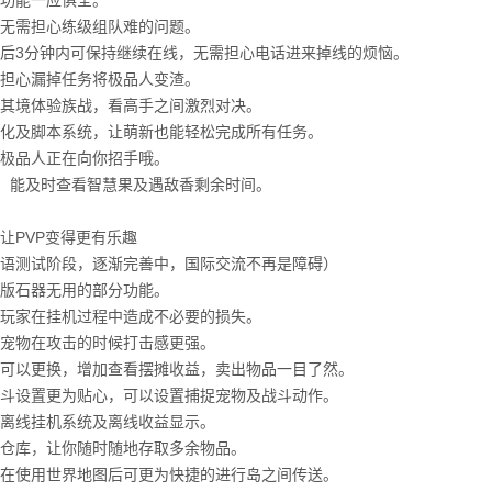
功能一应俱全。
无需担心练级组队难的问题。
后3分钟内可保持继续在线，无需担心电话进来掉线的烦恼。
担心漏掉任务将极品人变渣。
其境体验族战，看高手之间激烈对决。
化及脚本系统，让萌新也能轻松完成所有任务。
极品人正在向你招手哦。
示，能及时查看智慧果及遇敌香剩余时间。
让PVP变得更有乐趣
语测试阶段，逐渐完善中，国际交流不再是障碍）
老版石器无用的部分功能。
玩家在挂机过程中造成不必要的损失。
宠物在攻击的时候打击感更强。
可以更换，增加查看摆摊收益，卖出物品一目了然。
斗设置更为贴心，可以设置捕捉宠物及战斗动作。
离线挂机系统及离线收益显示。
仓库，让你随时随地存取多余物品。
在使用世界地图后可更为快捷的进行岛之间传送。